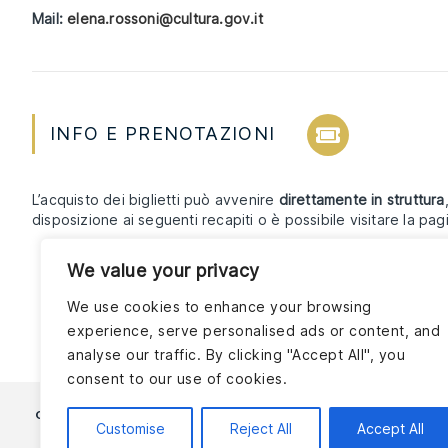
Mail:
elena.rossoni@cultura.gov.it
INFO E PRENOTAZIONI
L’acquisto dei biglietti può avvenire
direttamente in struttura
disposizione ai seguenti recapiti o è possibile visitare la pa
We value your privacy
We use cookies to enhance your browsing
experience, serve personalised ads or content, and
analyse our traffic. By clicking "Accept All", you
consent to our use of cookies.
Via Tonducci, 15
CONTATTI
ORA
Customise
Reject All
Accept All
48018 Faenza (RA)