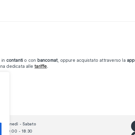
, in
contanti
o con
bancomat
, oppure acquistato attraverso la
app 
gina dedicata alle
tariffe
.
Lunedì - Sabato
RI
09:00 - 18:30