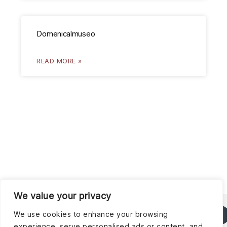
Domenicalmuseo
READ MORE »
We value your privacy
Via
Lunedì -
CONTATTI
ORARI
Tonducci,
Sabato
We use cookies to enhance your browsing
NEWSLETTER
15
09:00 -
experience, serve personalised ads or content, and